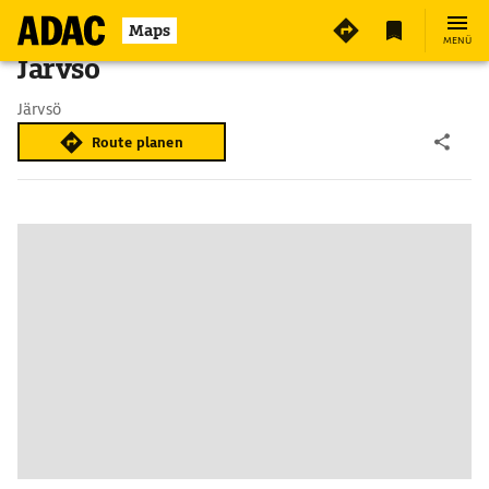
Maps
MENÜ
Järvsö
Järvsö
Route planen