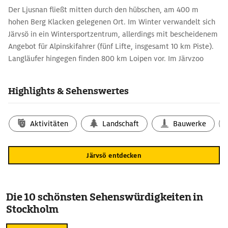
Der Ljusnan fließt mitten durch den hübschen, am 400 m
hohen Berg Klacken gelegenen Ort. Im Winter verwandelt sich
Järvsö in ein Wintersportzentrum, allerdings mit bescheidenem
Angebot für Alpinskifahrer (fünf Lifte, insgesamt 10 km Piste).
Langläufer hingegen finden 800 km Loipen vor. Im Järvzoo
tummeln sich die Tiere des Nordens; Luchse, Rentiere und
Elche lassen sich aus der Nähe betrachten. Auch Braunbären
Highlights & Sehenswertes
werden in dem schön gestalteten Zoo gehalten. In ganz
Schweden berühmt ist der Volkstanz-Wettbewerb
Hälsingehambo. An ihm nehmen im Juli rund 800 Paare teil,
Aktivitäten
Landschaft
Bauwerke
jung und alt, in Tracht natürlich.
Järvsö entdecken
Die 10 schönsten Sehenswürdigkeiten in
Stockholm