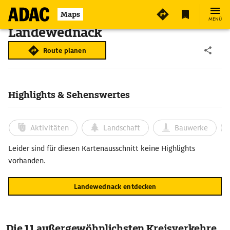
Maps
MENÜ
Landewednack
Route planen
Highlights & Sehenswertes
Aktivitäten
Landschaft
Bauwerke
Leider sind für diesen Kartenausschnitt keine Highlights
vorhanden.
Landewednack entdecken
Die 11 außergewöhnlichsten Kreisverkehre