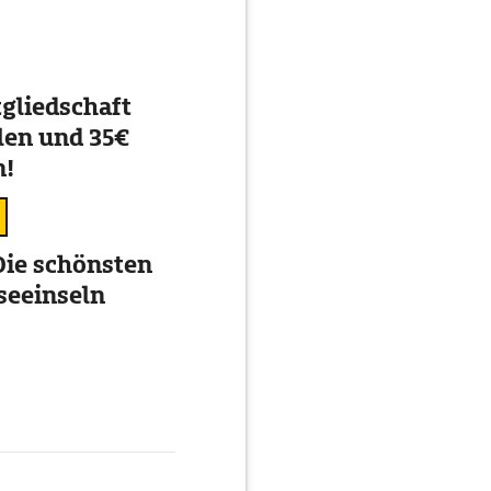
gliedschaft
en und 35€
n!
ie schönsten
seeinseln