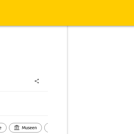
e
Museen
Ortsbild
Touren
Ges