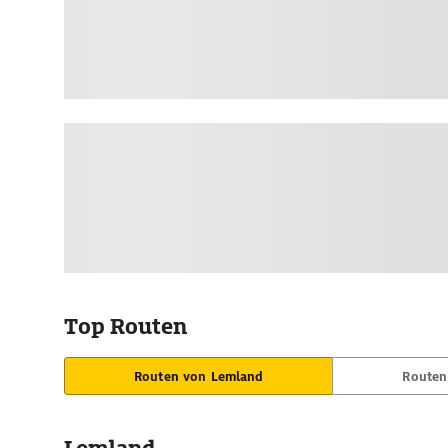
Top Routen
Routen von Lemland
Routen