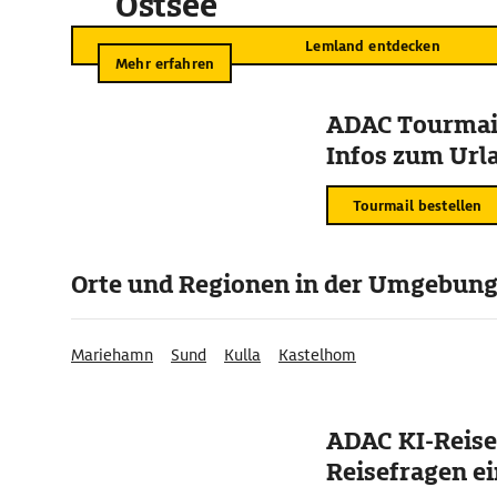
Ostsee
Lemland entdecken
Mehr erfahren
ADAC Tourmail
Infos zum Urla
Tourmail bestellen
Orte und Regionen in der Umgebun
Mariehamn
Sund
Kulla
Kastelhom
ADAC KI-Reise
Reisefragen ei