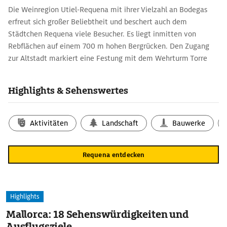
Die Weinregion Utiel-Requena mit ihrer Vielzahl an Bodegas
erfreut sich großer Beliebtheit und beschert auch dem
Städtchen Requena viele Besucher. Es liegt inmitten von
Rebflächen auf einem 700 m hohen Bergrücken. Den Zugang
zur Altstadt markiert eine Festung mit dem Wehrturm Torre
del Homenaje, der auch eine Ausstellung zur Stadtgeschichte
beherbergt. Wer sich treiben lässt, stößt in den arabisch
Highlights & Sehenswertes
anmutenden Gassen immer wieder auf malerische Eckchen und
Durchgänge und steht irgendwann vor der Iglesia Santa María
(15. Jh.) mit ihrem reich geschmückten gotischen Portal und der
Aktivitäten
Landschaft
Bauwerke
Iglesia del Salvador von 1380, deren Inneres barock
umgestaltet wurde.
Requena entdecken
Highlights
Mallorca: 18 Sehenswürdigkeiten und
Ausflugsziele