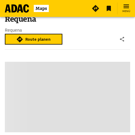
Maps
MENÜ
Requena
Requena
Route planen