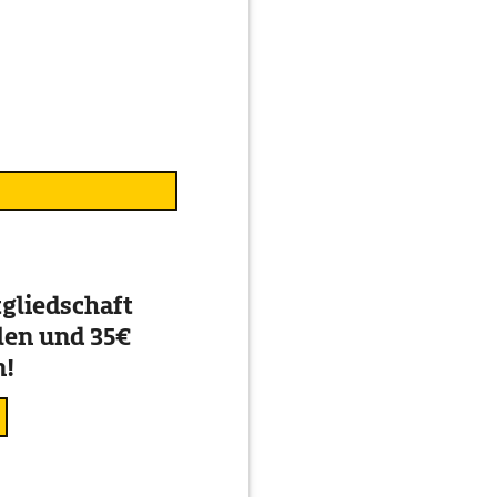
gliedschaft
en und 35€
n!