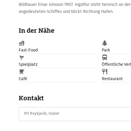
Bildhauer Einar Jónsson 1907. Ingólfur steht heroisch an der
angedeuteten Schiffes und blickt Richtung Hafen.
An der Nordseite des grünen Hügels befindet sich die Nati
reihen sich mehrere Ministerien sowie die ehemalige Natio
In der Nähe
aneinander. In diesem Gebäude ist heute das Kulturhaus, 
Nationalmuseums, mit einer historischen Ausstellung über 
untergebracht.
Fast-Food
Park
Spielplatz
Öffentliche Ver
Café
Restaurant
Kontakt
101 Reykjavík, Island