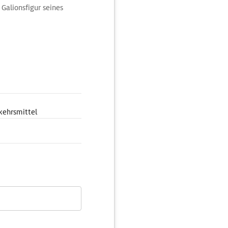
 Galionsfigur seines
onalbank, an der Ostseite
nalbibliothek
eine Dependance des
Islands Frühzeit
kehrsmittel