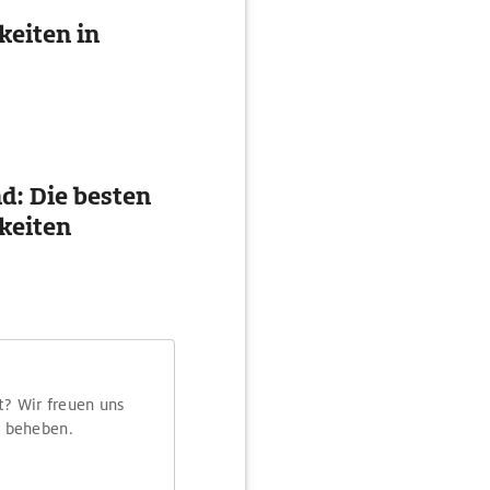
eiten in
nd: Die besten
keiten
t? Wir freuen uns
m beheben.