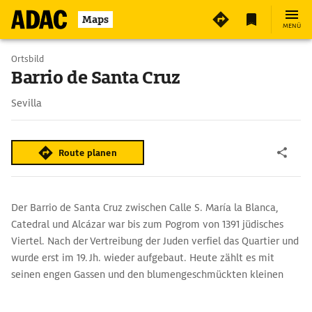
2
Maps
MENÜ
Ortsbild
Barrio de Santa Cruz
Sevilla
Route planen
Der Barrio de Santa Cruz zwischen Calle S. María la Blanca,
Catedral und Alcázar war bis zum Pogrom von 1391 jüdisches
Viertel. Nach der Vertreibung der Juden verfiel das Quartier und
wurde erst im 19. Jh. wieder aufgebaut. Heute zählt es mit
seinen engen Gassen und den blumengeschmückten kleinen
Patios zu den malerischsten Ecken der Altstadt.