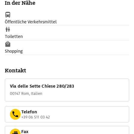
In der Nähe
Wandmalereien, u.a. mit der 2017 freigelegten Darstellung des
Handelswegs von Getreide vom Hafen in Ostia über den Tiber
in die Stadt. Zudem birgt der Komplex die erste bekannte
Öffentliche Verkehrsmittel
Darstellung Christi als guten Hirten mit einem Lamm. Eine
gemauerte Basilika innerhalb der Stollen erinnert an
Toiletten
frühchristliche Märtyrer.
Shopping
Kontakt
Via delle Sette Chiese 280/283
00147 Rom, Italien
Telefon
+39 06 511 03 42
Fax