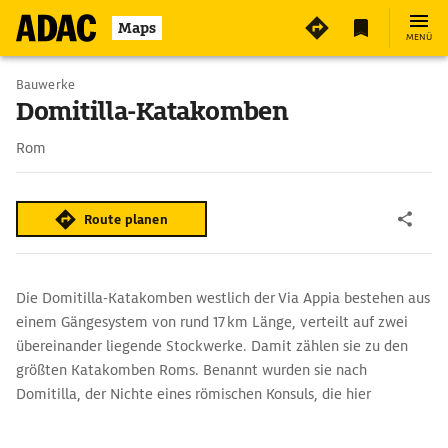
Maps
MENÜ
Bauwerke
Domitilla-Katakomben
Rom
Route planen
Die Domitilla-Katakomben westlich der Via Appia bestehen aus
einem Gängesystem von rund 17 km Länge, verteilt auf zwei
übereinander liegende Stockwerke. Damit zählen sie zu den
größten Katakomben Roms. Benannt wurden sie nach
Domitilla, der Nichte eines römischen Konsuls, die hier
bestattet worden war. Die unterirdischen Gänge und
Begräbniskammern sind reich ausgestattet mit