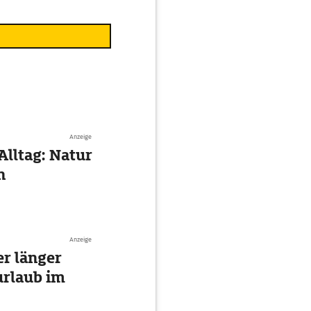
Anzeige
Alltag: Natur
n
Anzeige
r länger
urlaub im