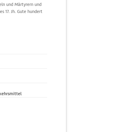
eln und Märtyrern und
es 17. Jh. Gute hundert
 Wand- und
ierte er Episode aus dem
hiedlichen Epochen birgt
harinenaltar mit
nannten Kapelle.
kehrsmittel