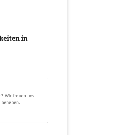
eiten in
t? Wir freuen uns
m beheben.