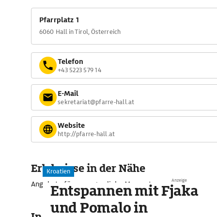
Pfarrplatz 1
6060 Hall in Tirol, Österreich
Telefon
+43 5223 579 14
E-Mail
sekretariat@pfarre-hall.at
Website
http://pfarre-hall.at
Erlebnisse in der Nähe
Kroatien
Anzeige
Angebote für unvergessliche Momente
Entspannen mit Fjaka
und Pomalo in
In der Umgebung