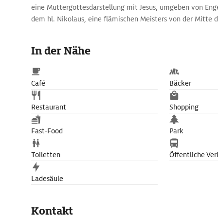
eine Muttergottesdarstellung mit Jesus, umgeben von Eng
dem hl. Nikolaus, eine flämischen Meisters von der Mitte d
Jahre später versah der Wiener Maler Mölk die Kirche mit
Deckengemälden. In den vier großen Deckenbildern illustr
In der Nähe
Leben des hl. Nikolaus. Zahlreiche Kunstwerke aus untersc
die Kirche. Darunter ist im nördlichen Seitenschiff der Kat
Reliquienschreinen des Ritters Waldauf in der nach ihm be
Café
Bäcker
Restaurant
Shopping
Fast-Food
Park
Toiletten
Öffentliche Ver
Ladesäule
Kontakt