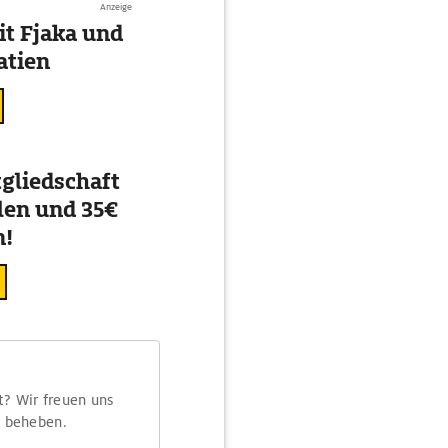
Anzeige
t Fjaka und
atien
gliedschaft
en und 35€
n!
t? Wir freuen uns
m beheben.