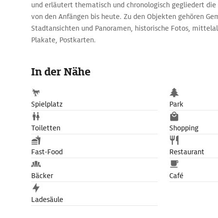
und erläutert thematisch und chronologisch gegliedert die
von den Anfängen bis heute. Zu den Objekten gehören Gemä
Stadtansichten und Panoramen, historische Fotos, mittelal
Plakate, Postkarten.
Eine weitere Präsentation ist der Zeit um den Zweiten We
Der Lesesaal des Stadtarchivs steht Besuchern offen, die 
In der Nähe
gibt aber auch ein digitales und ein Audio-Archiv.
Spielplatz
Park
Toiletten
Shopping
Fast-Food
Restaurant
Bäcker
Café
Ladesäule