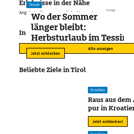
Erlebnisse in der Nähe
Tessin
Anzeige
Angebote für unvergessliche Momente
Wo der Sommer
länger bleibt:
In der Umgebung
Herbsturlaub im Tessin
Alle anzeigen
Jetzt entdecken
Beliebte Ziele in Tirol
Kroatien
Raus aus dem 
pur in Kroatie
Jetzt entdecken!