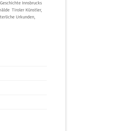
 Geschichte Innsbrucks
lde Tiroler Künstler,
terliche Urkunden,
ltkrieg gewidmet.
mehr wissen wollen. Es