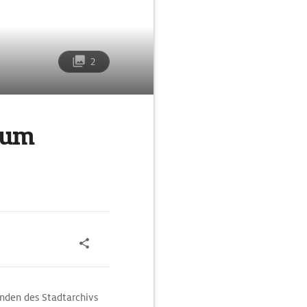
2
eum
nden des Stadtarchivs