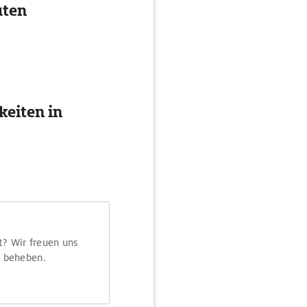
uten
eiten in
t? Wir freuen uns
m beheben.