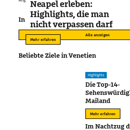
Angebote für unvergessliche Momente
Neapel erleben:
Highlights, die man
In der Umgebung
nicht verpassen darf
Alle anzeigen
Mehr erfahren
Beliebte Ziele in Venetien
Highlights
Die Top-14-
Sehenswürdigk
Mailand
Mehr erfahren
Im Nachtzug d