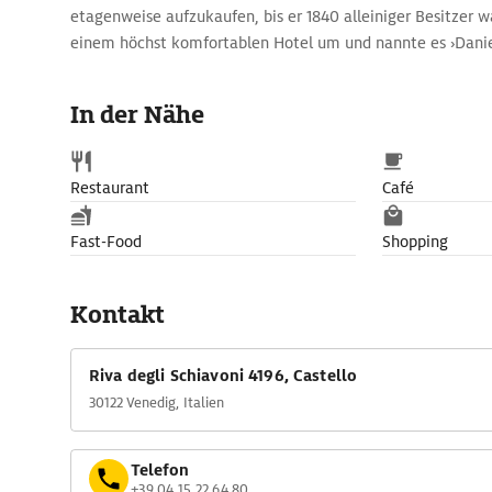
etagenweise aufzukaufen, bis er 1840 alleiniger Besitzer wa
einem höchst komfortablen Hotel um und nannte es ›Daniel
Im 19. Jh. gingen hier gekrönte Häupter, Politiker, berühmte
Künstler ein und aus.
In der Nähe
Restaurant
Café
Fast-Food
Shopping
Kontakt
Riva degli Schiavoni 4196, Castello
30122 Venedig, Italien
Telefon
+39 04 15 22 64 80