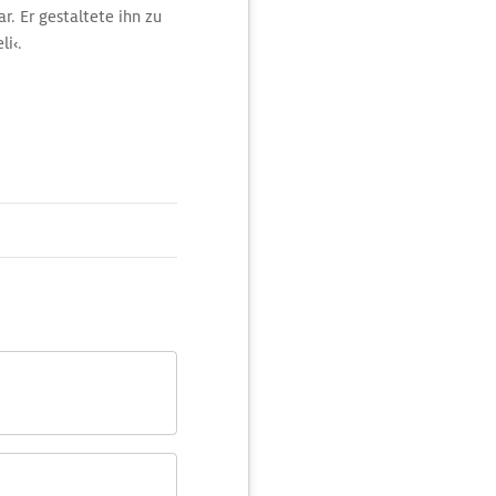
r. Er gestaltete ihn zu
i‹.
 Schriftsteller und