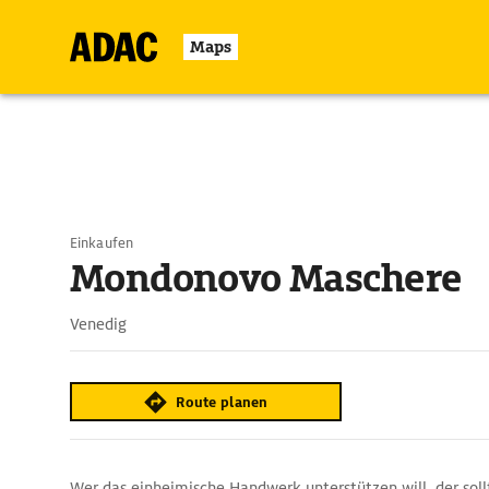
Maps
Einkaufen
Mondonovo Maschere
Venedig
Route planen
Wer das einheimische Handwerk unterstützen will, der soll