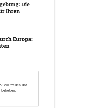
gebung: Die
ür Ihren
urch Europa:
uten
t? Wir freuen uns
m beheben.