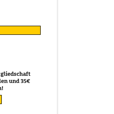
gliedschaft
en und 35€
n!