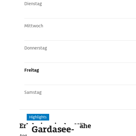
Dienstag
Mittwoch
Donnerstag
Freitag
Samstag
Highlights
Erlebnisse in der Nähe
Gardasee-
Angebote für unvergessliche Momente