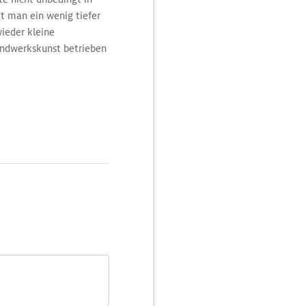
t man ein wenig tiefer
wieder kleine
andwerkskunst betrieben
neval zum Einsatz
ie der Bühnenbildner
here herstellt. Einige
m ›Eyes wide shut‹
venezianischen Niveau