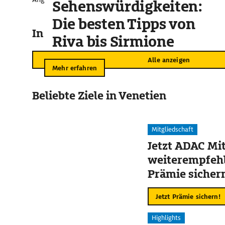
Sehenswürdigkeiten:
Die besten Tipps von
In der Umgebung
Riva bis Sirmione
Alle anzeigen
Mehr erfahren
Beliebte Ziele in Venetien
Mitgliedschaft
Jetzt ADAC Mit
weiterempfehl
Prämie sicher
Jetzt Prämie sichern!
Highlights