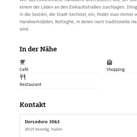
einem der Läden an den Einkaufsstraßen zuschlagen. Dring
in die Sestièri, die Stadt-Sechstel, ein, findet man immer 
Handwerksläden, Botteghe, in denen noch traditionelle H
wird.
Ein für Venedig typisches Beispiel, das nicht nur beim Kar
kommt, sind die wohl fantasievollsten Masken Venedigs, d
In der Nähe
Guerrino Giano Lovato in seiner Werkstatt Mondonovo Masc
dieser besonderen Werke hat Stanley Kubrick in seinem Fil
verwendet. Zu Recht hat Lovato die Preise dem üblichen 
Café
Shopping
angepasst - seine Masken sind die schönsten Venedigs.
Restaurant
Kontakt
Dorsoduro 3063
30123 Venedig, Italien