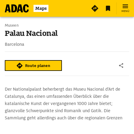
Maps
MENÜ
Museen
Palau Nacional
Barcelona
Route planen
Der Nationalpalast beherbergt das Museu Nacional d'Art de
Catalunya, das einen umfassenden Überblick über die
katalanische Kunst der vergangenen 1000 Jahre bietet;
glanzvolle Schwerpunkte sind Romanik und Gotik. Die
Sammlung geht allerdings auch über die regionalen Grenzen
hinaus und präsentiert Werke namhafter Künstler aus Spanien
(El Greco, Velázquez, Dalí) und ganz Europa.