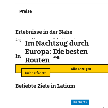
Preise
Erlebnisse in der Nähe
Angebote für unvergessliche Momente
Im Nachtzug durch
Europa: Die besten
In der Umgebung
Routen
Alle anzeigen
Mehr erfahren
Beliebte Ziele in Latium
Highlights