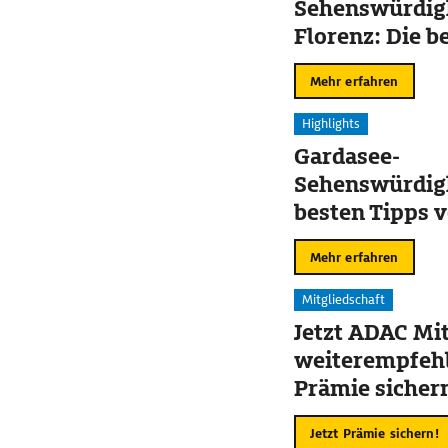
Sehenswürdigk
Florenz: Die b
Mehr erfahren
Highlights
Gardasee-
Sehenswürdigk
besten Tipps v
Sirmione
Mehr erfahren
Mitgliedschaft
Jetzt ADAC Mit
weiterempfehl
Prämie sicher
Jetzt Prämie sichern!