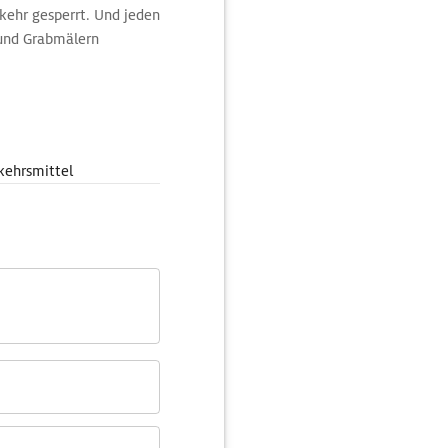
kehr gesperrt. Und jeden
 und Grabmälern
dyll. Beeindruckend sind
aute Rennbahn des
ein runder Grabbau des
kehrsmittel