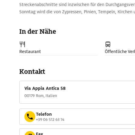
Streckenabschnitte sind inzwischen für den Durchgangsver
Sonntag wird die von Zypressen, Pinien, Tempeln, Kirchen
gesäumte Via Appia Antica zum Radfahrer- und Fußgängeri
vor allem der Circus des Maxentius, eine im Jahr 309 geb
In der Nähe
gleichnamigen Kaisers, und die Tomba di Cecilia Metella, 
1. Jh. v. Chr.
Restaurant
Öffentliche Ver
Kontakt
Via Appia Antica 58
00179 Rom, Italien
Telefon
+39 06 512 63 14
Fax