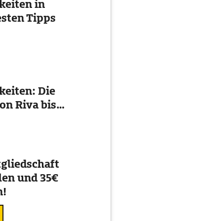
eiten in
esten Tipps
eiten: Die
on Riva bis
gliedschaft
en und 35€
n!