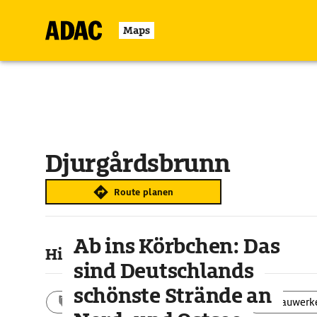
Maps
Djurgårdsbrunn
Route planen
Ab ins Körbchen: Das
Highlights & Sehenswertes
sind Deutschlands
schönste Strände an
Aktivitäten
Landschaft
Bauwerk