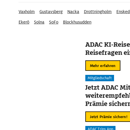
Vaxholm
Gustavsberg
Nacka
Drottningholm
Ensked
Ekerö
Solna
SoFo
Blockhusudden
ADAC KI-Reise
Reisefragen ei
Mehr erfahren
Mitgliedschaft
Jetzt ADAC Mit
weiterempfehl
Prämie sicher
Jetzt Prämie sichern!
ADAC Trips App