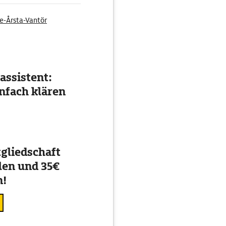
e-Årsta-Vantör
assistent:
nfach klären
gliedschaft
en und 35€
n!