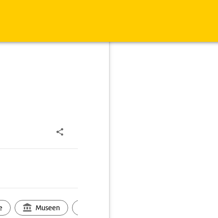
e
Museen
Ortsbild
Touren
Ges