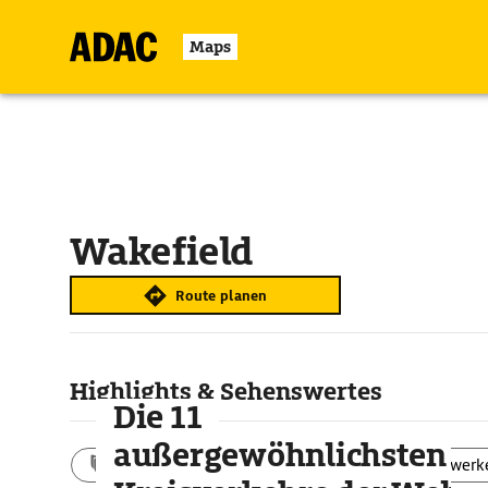
Maps
Wakefield
Route planen
Highlights & Sehenswertes
Die 11
außergewöhnlichsten
Aktivitäten
Landschaft
Bauwerk