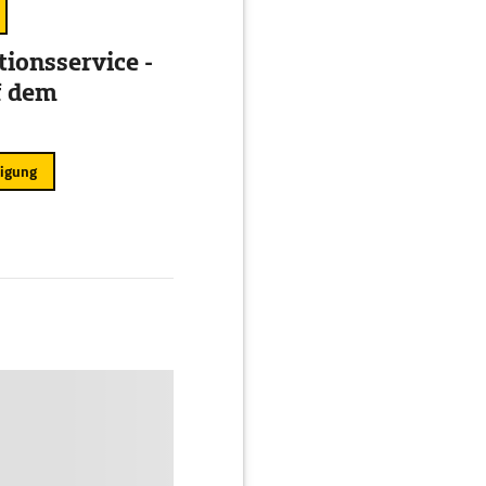
ionsservice -
f dem
ligung