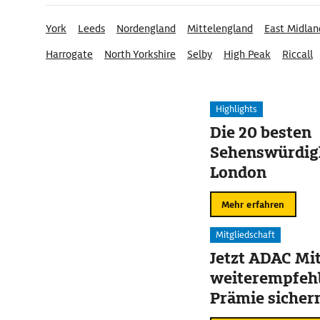
York
Leeds
Nordengland
Mittelengland
East Midlan
Harrogate
North Yorkshire
Selby
High Peak
Riccall
Highlights
Die 20 besten
Sehenswürdigk
London
Mehr erfahren
Mitgliedschaft
Jetzt ADAC Mit
weiterempfehl
Prämie sicher