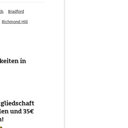
ds
Bradford
Richmond Hill
eiten in
gliedschaft
en und 35€
n!