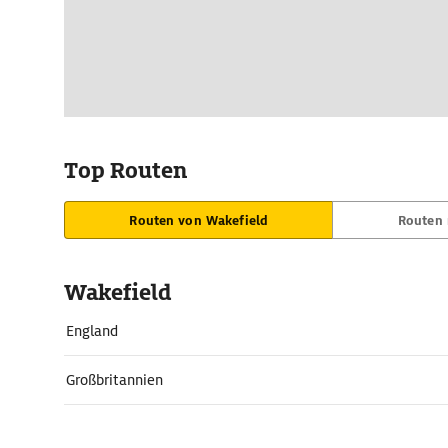
Top Routen
Routen von Wakefield
Routen 
Wakefield
England
Großbritannien