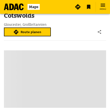
Maps
MENÜ
Cotswolds
Gloucester, Großbritannien
Route planen