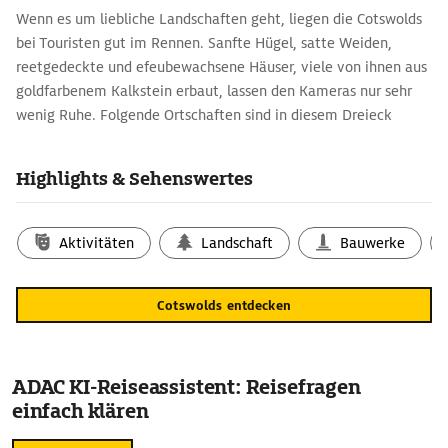
Wenn es um liebliche Landschaften geht, liegen die Cotswolds
bei Touristen gut im Rennen. Sanfte Hügel, satte Weiden,
reetgedeckte und efeubewachsene Häuser, viele von ihnen aus
goldfarbenem Kalkstein erbaut, lassen den Kameras nur sehr
wenig Ruhe. Folgende Ortschaften sind in diesem Dreieck
zwischen Bath, Stratford-upon-Avon und Oxford besonders
beliebt: Berkeley, Minster Lovell mit seiner Allround-Idylle
Highlights & Sehenswertes
sowie Upper und Lower Slaughter, Bibury und Broadway.
Aktivitäten
Landschaft
Bauwerke
Cotswolds entdecken
ADAC KI-Reiseassistent: Reisefragen
einfach klären