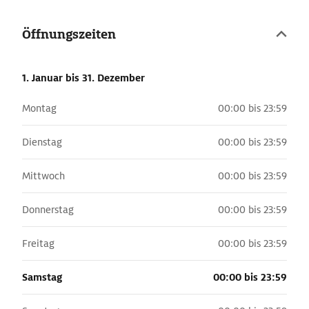
Galerien, die einst zu den Tribünen führten. Auch Reste der
alten Infrastruktur, die die Bedürfnisse des Wett- und
Öffnungszeiten
Rennpublikums befriedigte, sind sichtbar. Vom Aussichtspunkt
des mittelalterlichen Torre della Moletta können die Gäste die
Größe des Circus voll und ganz würdigen. Bei Ausgrabungen am
1. Januar
bis 31. Dezember
Circus Maximus wurde 2015 ein der zweite Titusbogen in Rom
entdeckt. Der bekannte gut erhaltene erste Titusbogen steht
Montag
00:00 bis 23:59
am Forum Romanum.
Dienstag
00:00 bis 23:59
Mittwoch
00:00 bis 23:59
Donnerstag
00:00 bis 23:59
Freitag
00:00 bis 23:59
Samstag
00:00 bis 23:59