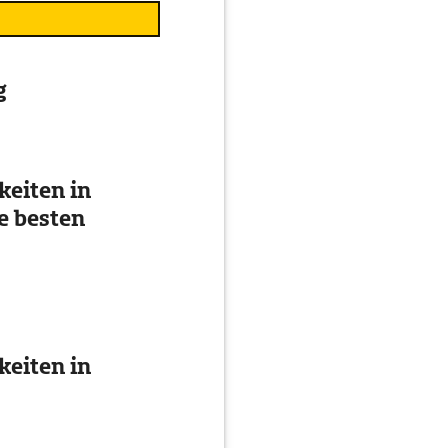
g
eiten in
e besten
eiten in