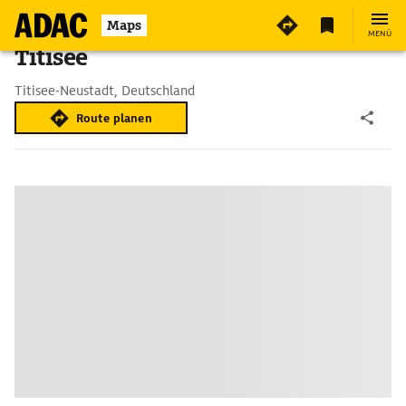
Maps
MENÜ
Titisee
Titisee-Neustadt, Deutschland
Route planen