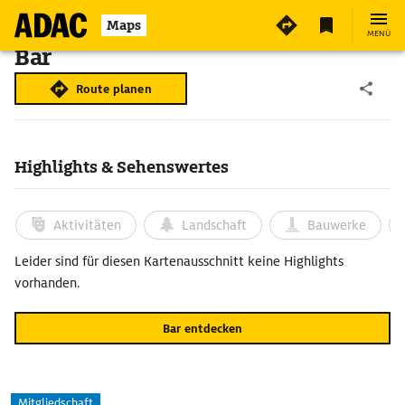
Maps
MENÜ
Bar
Route planen
Highlights & Sehenswertes
Aktivitäten
Landschaft
Bauwerke
Leider sind für diesen Kartenausschnitt keine Highlights
vorhanden.
Bar entdecken
Mitgliedschaft