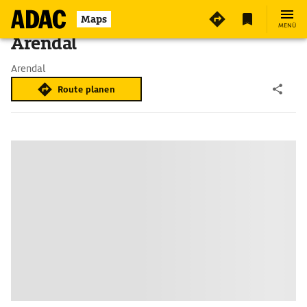
Maps
MENÜ
Arendal
Arendal
Route planen