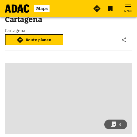
Maps
MENÜ
Cartagena
Cartagena
Route planen
3