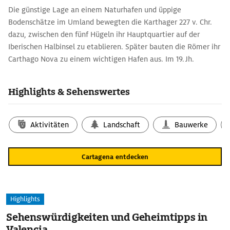
Die günstige Lage an einem Naturhafen und üppige
Bodenschätze im Umland bewegten die Karthager 227 v. Chr.
dazu, zwischen den fünf Hügeln ihr Hauptquartier auf der
Iberischen Halbinsel zu etablieren. Später bauten die Römer ihr
Carthago Nova zu einem wichtigen Hafen aus. Im 19. Jh.
bescherten die umliegenden Erzminen der Stadt Reichtum und
herrliche Jugendstilgebäude, vor allem rund um die Calle
Highlights & Sehenswertes
Mayor. Zu den schönsten gehören das Rathaus, die Casa
Maestre und die Casa Llagostera.
Aktivitäten
Landschaft
Bauwerke
Cartagena entdecken
Highlights
Sehenswürdigkeiten und Geheimtipps in
Valencia