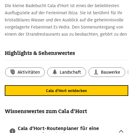
Die kleine Badebucht Cala d’Hort ist eines der beliebtesten
Ausflugsziele auf der Ferieninsel Ibiza. Sie ist berühmt für ihr
kristallklares Wasser und den Ausblick auf die geheimnisvolle
vorgelagerte Felseninsel Es Vedra. Den Sonnenuntergang von
einem der Strandrestaurants aus zu beobachten, gehört zu den
unvergesslichen Höhepunkten einer Reise nach Ibiza.
Cala d’Hort-Reisetipps: Traumbucht für
Highlights & Sehenswertes
Erholungssuchende
Etwa 10 min vom Städtchen
Sant Josep de sa Talaia
entfernt
Aktivitäten
Landschaft
Bauwerke
wartet am südwestlichen Zipfel von Ibiza der Strand von Cala
d’Hort. Er besteht aus einem sandigen Abschnitt und einem
eher kieseligen Bereich. Zumindest in der Hauptsaison kann es
Cala d'Hort entdecken
recht voll werden, wenn viele Ausflüglerinnen und Ausflügler
zugleich eine Route planen, um einen entspannten Tag am
Strand zu verbringen.
Wissenswertes zum Cala d‘Hort
Die Umgebung erkunden: Cala d’Hort-Karte
Cala d’Hort-Routenplaner für eine
Entlang der felsigen Küste gibt es im Reiseführer weitere