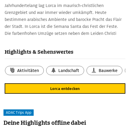
Jahrhundertelang lag Lorca im maurisch-christlichen
Grenzgebiet und war immer wieder umkämpft. Heute
bestimmen arabisches Ambiente und barocke Pracht das Flair
der Stadt. In Lorca ist die Semana Santa das Fest der Feste.
Die farbenfrohen Umzüge setzen neben dem Leiden Christi
auch Episoden aus dem Alten Testament und der Geschichte
bildlich in ­Szene. Die Königin von Saba zieht durch Lorcas
Highlights & Sehenswertes
Straßen, gefolgt von Nero und Kleopatra. Vier Bruderschaften
konkurrieren um die schönsten Wagen und Kostüme.
Aktivitäten
Landschaft
Bauwerke
Lorca entdecken
ADAC Trips App
Deine Highlights offline dabei