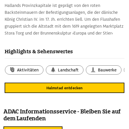
Hallands Provinzkapitale ist geprägt von den roten
Backsteinmauern der Befestigungsanlagen, die der dänische
König Christian IV. im 17. Jh. errichten ließ. Um den Flusshafen
gruppiert sich die Altstadt mit dem 1619 angelegten Marktplatz
Stora Torg und der Brunnenskulptur ›Europa und der Stier‹
(1926) von Carl Milles.
Die Werke der von 1929-79 bestehenden Künstlervereinigung
Highlights & Sehenswertes
Halmstadtgruppen sowie eine Sammlung herrlicher
Wandteppiche zeigt das Hallands Konstmuseum. Wahrzeichen
der Stadt ist die von Picasso entworfene und von Carl Nesjar
Aktivitäten
Landschaft
Bauwerke
geschaffene 15 m hohe Skulptur ›Picassostatyn‹ am Ufer des
Nissan.
Halmstad entdecken
Auf dem Galgberget sind im Freilichtmuseum Hallandsgården
u.a. Schwedens älteste Volksschule und eine Sägemühle zu
sehen.
ADAC Informationsservice - Bleiben Sie auf
dem Laufenden