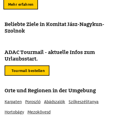
Mehr erfahren
Beliebte Ziele in Komitat Jász-Nagykun-
Szolnok
ADAC Tourmail - aktuelle Infos zum
Urlaubsstart.
Tourmail bestellen
Orte und Regionen in der Umgebung
Karpaten
Poroszló
Abádszalók
Szőkeszélitanya
Hortobágy
Mezokövesd