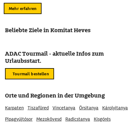
Mehr erfahren
Beliebte Ziele in Komitat Heves
ADAC Tourmail - aktuelle Infos zum
Urlaubsstart.
Tourmail bestellen
Orte und Regionen in der Umgebung
Karpaten
Tiszafüred
Vincetanya
Örsitanya
Károlyitanya
Pipagyújtósor
Mezokövesd
Radicstanya
Kisgórés