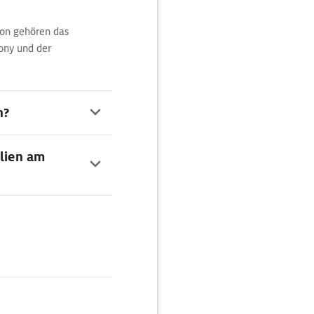
ion gehören das
ony und der
n?
ilien am