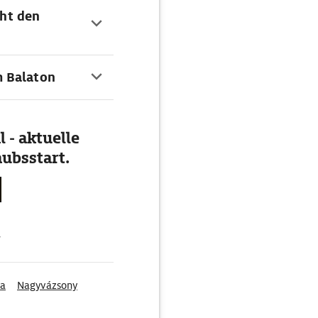
wird zudem Entspannung
cht den
le und Balatonfenyves
Auch die rund um den See
 versprechen
m Balaton
 - aktuelle
ubsstart.
g
ya
Nagyvázsony