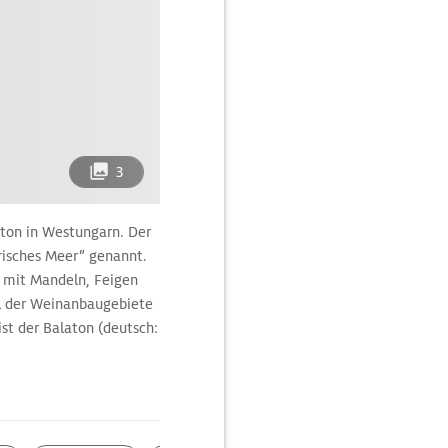
3
aton in Westungarn. Der
risches Meer“ genannt.
e mit Mandeln, Feigen
l der Weinanbaugebiete
ist der Balaton (deutsch:
assersportarten und
für die ganze Familie
der Sehenswürdigkeiten
glichkeiten offen.