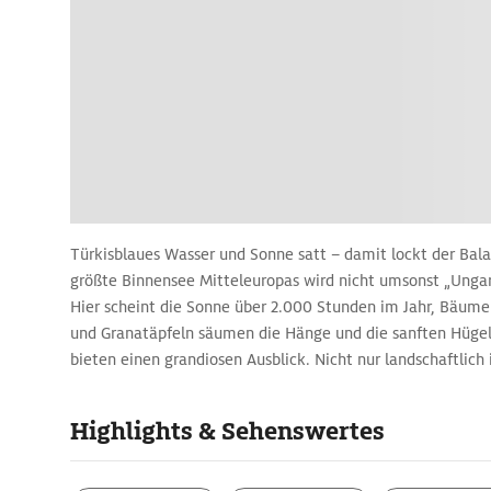
Türkisblaues Wasser und Sonne satt – damit lockt der Bal
größte Binnensee Mitteleuropas wird nicht umsonst „Unga
Hier scheint die Sonne über 2.000 Stunden im Jahr, Bäum
und Granatäpfeln säumen die Hänge und die sanften Hüge
bieten einen grandiosen Ausblick. Nicht nur landschaftlich 
Plattensee) faszinierend: Das Nordufer des Sees lädt zu W
Wandertouren ein, am Südufer sind Badespaß und Erholung 
Highlights & Sehenswertes
garantiert. Ob zum Seele baumeln lassen, Sport machen o
bestaunen – beim Urlaub am Balaton stehen Ihnen viele Mö