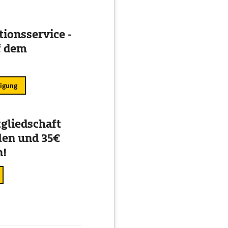
ionsservice -
f dem
ligung
gliedschaft
en und 35€
n!