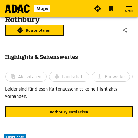
Maps
MENÜ
Rothbury
Route planen
Highlights & Sehenswertes
Aktivitäten
Landschaft
Bauwerke
Leider sind für diesen Kartenausschnitt keine Highlights
vorhanden.
Rothbury entdecken
Highlights