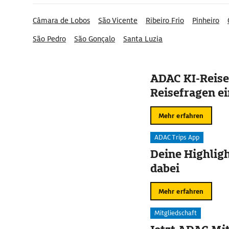
Câmara de Lobos
São Vicente
Ribeiro Frio
Pinheiro
São Pedro
São Gonçalo
Santa Luzia
ADAC KI-Reise
Reisefragen ei
Mehr erfahren
ADAC Trips App
Deine Highligh
dabei
Mehr erfahren
Mitgliedschaft