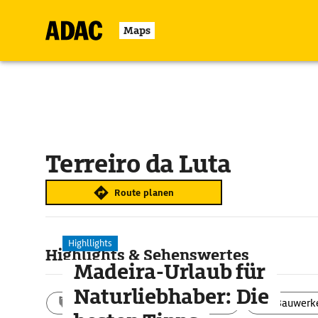
Maps
Terreiro da Luta
Route planen
Highllights
Highlights & Sehenswertes
Madeira-Urlaub für
Naturliebhaber: Die
Aktivitäten
Landschaft
Bauwerk