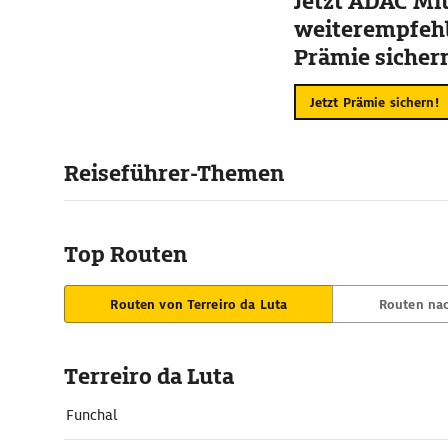
Jetzt ADAC Mit
weiterempfehl
Prämie sicher
Jetzt Prämie sichern!
Reiseführer-Themen
Top Routen
Routen von Terreiro da Luta
Routen nac
Terreiro da Luta
Funchal