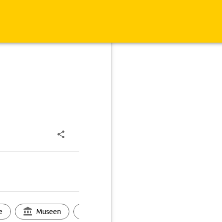
e
Museen
Ortsbild
Touren
Ges