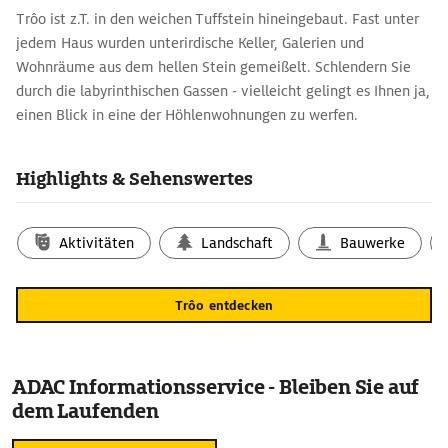
Trôo ist z.T. in den weichen Tuffstein hineingebaut. Fast unter
jedem Haus wurden unterirdische Keller, Galerien und
Wohnräume aus dem hellen Stein gemeißelt. Schlendern Sie
durch die labyrinthischen Gassen - vielleicht gelingt es Ihnen ja,
einen Blick in eine der Höhlenwohnungen zu werfen.
Beeindruckend sind die byzantinisch wirkenden Wandfresken
(12. Jh.) in der Kirche Saint-Jacques-des-Guérets 200 m
Highlights & Sehenswertes
flussabwärts auf dem linken Loir-Ufer, ebenso die Stalagtiten
und Versteinerungen in der feuchten Grotte pétrifiante, einer
der vielen unterirdischen Hohlräume an der Hauptstraße.
Aktivitäten
Landschaft
Bauwerke
Trôo entdecken
ADAC Informationsservice - Bleiben Sie auf
dem Laufenden