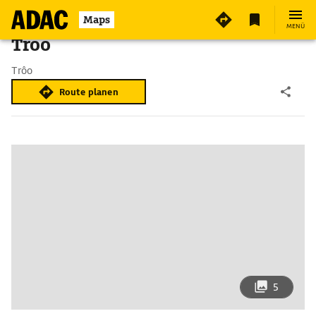
Maps
MENÜ
Trôo
Trôo
Route planen
5