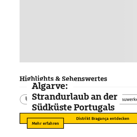
Highlights & Sehenswertes
Algarve:
Strandurlaub an der
Aktivitäten
Landschaft
Bauwerk
Südküste Portugals
Distrikt Bragança entdecken
Mehr erfahren