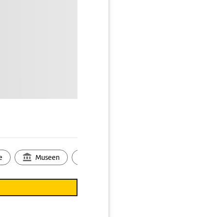
e
Museen
Ortsbild
Touren
Ges