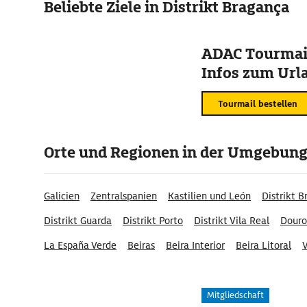
Beliebte Ziele in Distrikt Bragança
ADAC Tourmail
Infos zum Urla
Tourmail bestellen
Orte und Regionen in der Umgebun
Galicien
Zentralspanien
Kastilien und León
Distrikt B
Distrikt Guarda
Distrikt Porto
Distrikt Vila Real
Douro
La España Verde
Beiras
Beira Interior
Beira Litoral
V
Região Centro
Mitgliedschaft