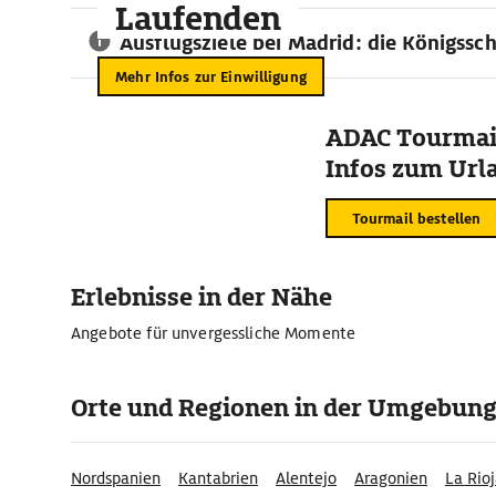
Laufenden
Ausflugsziele bei Madrid: die Königssch
Mehr Infos zur Einwilligung
ADAC Tourmail
Infos zum Urla
Tourmail bestellen
Erlebnisse in der Nähe
Angebote für unvergessliche Momente
Orte und Regionen in der Umgebun
Nordspanien
Kantabrien
Alentejo
Aragonien
La Rio