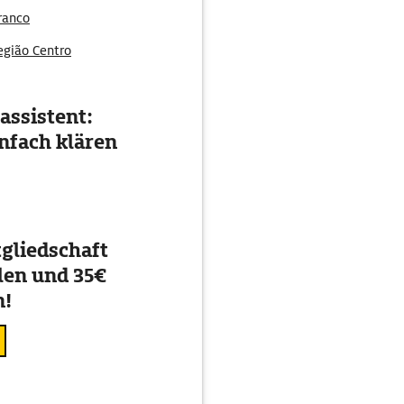
Branco
egião Centro
assistent:
nfach klären
gliedschaft
en und 35€
n!