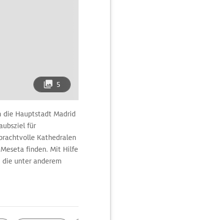
5
m die Hauptstadt Madrid
aubsziel für
 prachtvolle Kathedralen
Meseta finden. Mit Hilfe
, die unter anderem
 Schönheit der
ghts für die