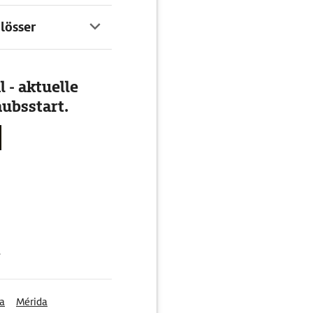
lösser
 - aktuelle
ubsstart.
g
ja
Mérida