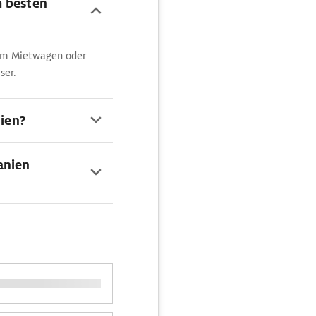
m besten
 im Mietwagen oder
ser.
nien?
anien