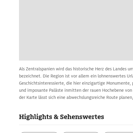
Als Zentralspanien wird das historische Herz des Landes u
bezeichnet. Die Region ist vor allem ein lohnenswertes Url
Geschichtsinteressierte, die hier einzigartige Monumente,
und imposante Paläste inmitten der rauen Hochebene von 
der Karte lässt sich eine abwechslungsreiche Route planen
Madrid und die drei Königsstädte sowie die landschaftliche
Extremadura umfasst.
Highlights & Sehenswertes
Zentralspanien-Routenplaner: Highli
Rundreise