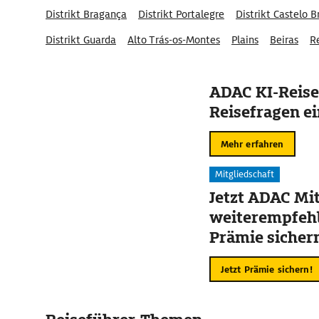
Distrikt Bragança
Distrikt Portalegre
Distrikt Castelo 
Distrikt Guarda
Alto Trás-os-Montes
Plains
Beiras
R
ADAC KI-Reise
Reisefragen ei
Mehr erfahren
Mitgliedschaft
Jetzt ADAC Mit
weiterempfehl
Prämie sicher
Jetzt Prämie sichern!