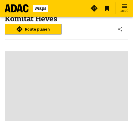
Maps
MENÜ
Komitat Heves
Route planen