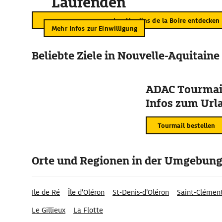
Laufenden
Les Moulins de la Boire entdecken
Mehr Infos zur Einwilligung
Beliebte Ziele in Nouvelle-Aquitaine
ADAC Tourmail
Infos zum Urla
Tourmail bestellen
Orte und Regionen in der Umgebun
Ile de Ré
Île d’Oléron
St-Denis-d’Oléron
Saint-Clément
Le Gillieux
La Flotte