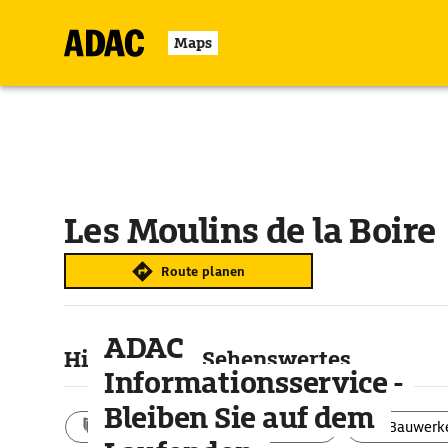
Maps
Les Moulins de la Boire
Route planen
ADAC
Highlights & Sehenswertes
Informationsservice -
Bleiben Sie auf dem
Aktivitäten
Landschaft
Bauwerk