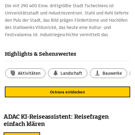
Die mit 290 400 Einw. drittgrößte Stadt Tschechiens ist
Universitätsstadt und Industriezentrum. Stahl und Kohl lieferte
den Puls der Stadt, das Bild prägen Fördertürme und Hochöfen
des Stahlwerks Vítkovické, das heute eine Kultur- und
Festivalarena ist. Industriegeschichte vermittelt das
Museumsbergwerk Jindřich. Am Altstädter Marktplatz stehen
die Mariensäule und das alte Rathaus. Der Glasturm des neuen
Highlights & Sehenswertes
Rathauses (1930) von Mährisch Ostrau bietet einen
Panoramablick. Ein drittes neobarockes Rathaus, von der einst
eigenständigen Gemeinde Schlesisch Ostrau, steht rechts der
Aktivitäten
Landschaft
Bauwerke
Ostravice. Theater und Oper präsentiert das neobarocke
Antonín-Dvořák-Theater, Altmeistergemälde und Bilder der
Ostrava entdecken
Moderne die Galerie der bildenden Kunst (Galerie vytarného
umení). Die Stodolní-Straße ist mit zahlreichen Clubs und
Kneipen eine viel besuchte Party- und Feiermeile.
ADAC KI-Reiseassistent: Reisefragen
einfach klären