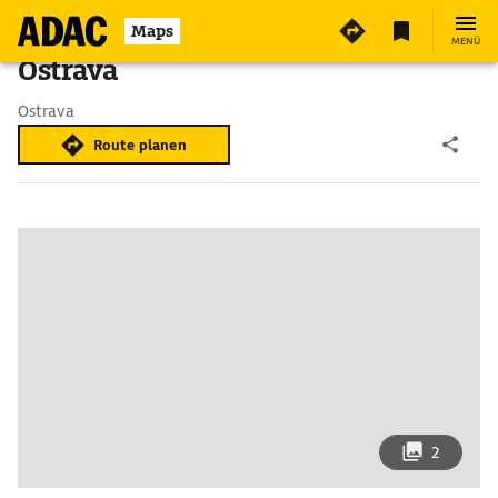
Maps
MENÜ
Ostrava
Ostrava
Route planen
2