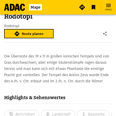
Maps
MENÜ
Rodotopi
Rodotopi
Route planen
Die Überreste des 19 x 11 m großen ionischen Tempels sind von
Gras durchwachsen, aber einige Säulenstümpfe ragen daraus
hervor und man kann sich mit etwas Phantasie die einstige
Pracht gut vorstellen. Der Tempel des Areios Zeus wurde Ende
des 4 Jh. v. Chr. erbaut und im 2 Jh. n. Chr. durch die Römer
zerstört. Vermutlich war er Teil der Molosser-Hauptstadt
Pissaron, deren Akropolis auf dem Cadiki-Hügel in der Nähe
Highlights & Sehenswertes
gefunden wurde.
Aktivitäten
Landschaft
Bauwerke