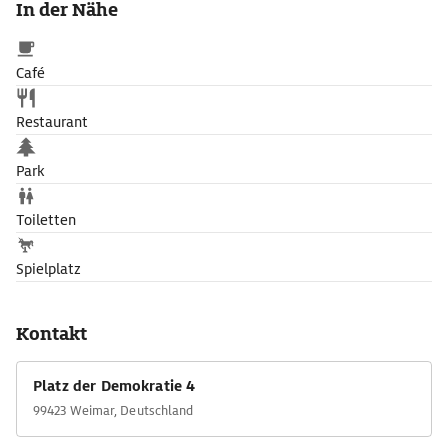
In der Nähe
wird, aus vier umlaufenden Büchergalerien. Über das unterhalb
des Platzes der Demokratie gelegene zweistöckige
Tiefmagazin, das Kapazitäten für eine Millionen Bücher bietet,
Café
ist das Studienzentrum mit dem Stammhaus verbunden.
Restaurant
Park
Toiletten
Spielplatz
Kontakt
Platz der Demokratie 4
99423 Weimar, Deutschland