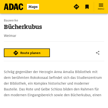
Maps
MENÜ
Bauwerke
Bücherkubus
Weimar
Route planen
Schräg gegenüber der Herzogin Anna Amalia Bibliothek mit
dem berühmten Rokokosaal befindet sich das Studienzentrum
der Bibliothek, ein Komplex historischer und moderner
Bauteile. Das Rote und Gelbe Schloss bilden den Rahmen für
den modernen Eingangsbereich sowie den Bücherkubus, einen
quadratischen Sichtbetonbau mit 16 verglasten Oberlichtern.
Im Inneren besteht der Kubus, der auch für Lesungen genutzt