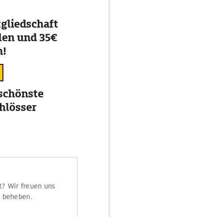
gliedschaft
en und 35€
n!
schönste
hlösser
t? Wir freuen uns
m beheben.