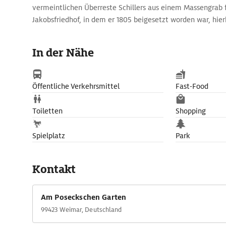
vermeintlichen Überreste Schillers aus einem Massengrab
Jakobsfriedhof, in dem er 1805 beigesetzt worden war, hi
ist sein Sarg leer, denn DNA-Analysen bewiesen 2008, das
Massengrab nicht Schillers waren.
In der Nähe
Öffentliche Verkehrsmittel
Fast-Food
Toiletten
Shopping
Spielplatz
Park
Kontakt
Am Poseckschen Garten
99423 Weimar, Deutschland