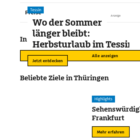
Tessin
Preise
Anzeige
Wo der Sommer
länger bleibt:
In der Umgebung
Herbsturlaub im Tessin
Alle anzeigen
Jetzt entdecken
Beliebte Ziele in Thüringen
Highlights
Sehenswürdigk
Frankfurt
Mehr erfahren