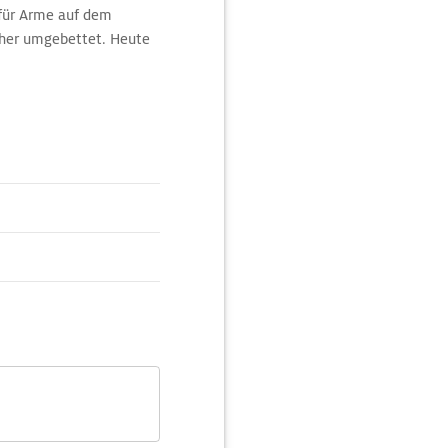
 für Arme auf dem
erher umgebettet. Heute
s die Gebeine aus dem