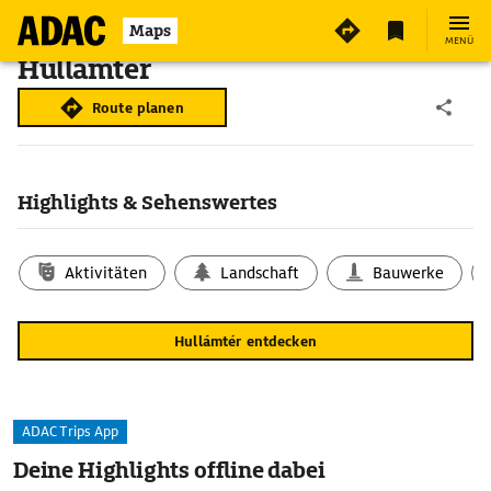
Maps
MENÜ
Hullámtér
Route planen
Highlights & Sehenswertes
Aktivitäten
Landschaft
Bauwerke
Hullámtér entdecken
ADAC Trips App
Deine Highlights offline dabei