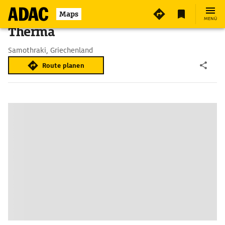
Maps
MENÜ
Therma
Samothraki, Griechenland
Route planen