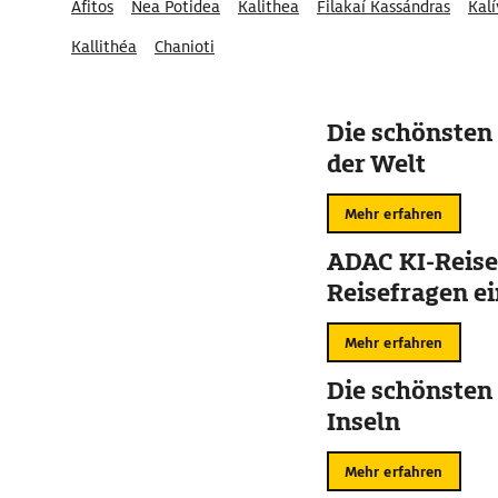
Afitos
Nea Potidea
Kalithea
Filakaí Kassándras
Kalí
Kallithéa
Chanioti
Die schönsten
der Welt
Mehr erfahren
ADAC KI-Reise
Reisefragen ei
Mehr erfahren
Die schönsten
Inseln
Mehr erfahren