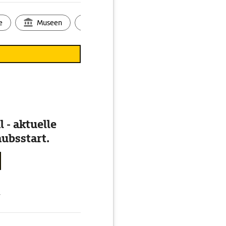
e
Museen
Ortsbild
Touren
Ges
 - aktuelle
ubsstart.
g