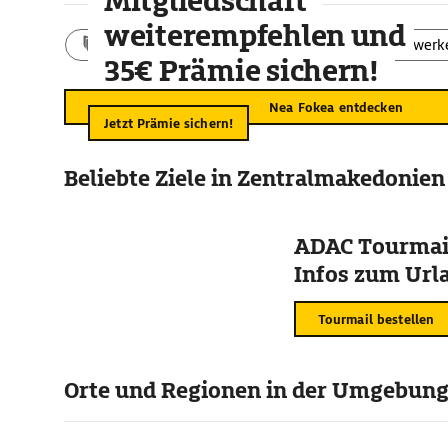
Mitgliedschaft
weiterempfehlen und
Aktivitäten
Landschaft
Bauwerk
35€ Prämie sichern!
Nea Fokea entdecken
Jetzt Prämie sichern!
Beliebte Ziele in Zentralmakedonien
ADAC Tourmail
Infos zum Urla
Tourmail bestellen
Orte und Regionen in der Umgebun