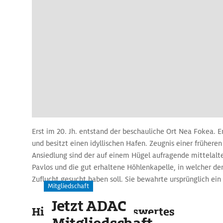
Erst im 20. Jh. entstand der beschauliche Ort Nea Fokea. Er 
und besitzt einen idyllischen Hafen. Zeugnis einer früheren
Ansiedlung sind der auf einem Hügel aufragende mittelalt
Pavlos und die gut erhaltene Höhlenkapelle, in welcher der
Zuflucht gesucht haben soll. Sie bewahrte ursprünglich ei
Mitgliedschaft
dem 4. Jh. v. Chr.
Jetzt ADAC
Highlights & Sehenswertes