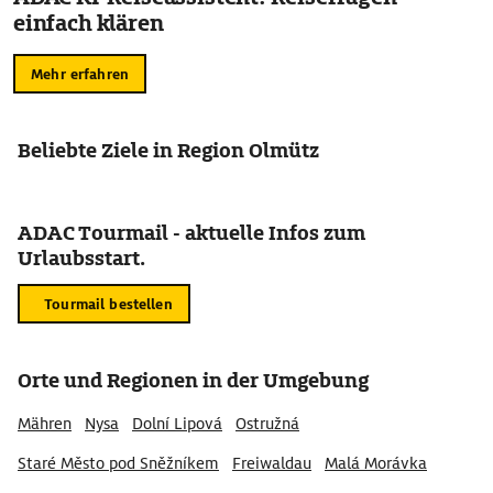
einfach klären
Mehr erfahren
Beliebte Ziele in Region Olmütz
ADAC Tourmail - aktuelle Infos zum
Urlaubsstart.
Tourmail bestellen
Orte und Regionen in der Umgebung
Mähren
Nysa
Dolní Lipová
Ostružná
Staré Město pod Sněžníkem
Freiwaldau
Malá Morávka