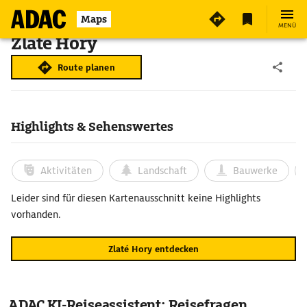
Maps
MENÜ
Zlaté Hory
Route planen
Highlights & Sehenswertes
Aktivitäten
Landschaft
Bauwerke
Leider sind für diesen Kartenausschnitt keine Highlights
vorhanden.
Zlaté Hory entdecken
ADAC KI-Reiseassistent: Reisefragen