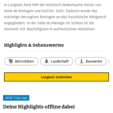
In Langeais fand 1491 die historisch bedeutsame Heirat von
Anne de Bretagne und Karl VIII. statt. Dadurch wurde das
mächtige Herzogtum Bretagne an das französische Königreich
angegliedert. In der Salle du Mariage im Schloss ist die
Hochzeit mit Wachsfiguren in authentischen Kostümen
nachgestellt. Langeais, errichtet um 1450, ist einer der letzten
großen Festungsbauten im Loiretal mit trutzigen Türmen,
Highlights & Sehenswertes
Wehrgang und Pechnasen. Den guten Zustand und die
Ausstattung mit Möbeln, Gemälden, Skulpturen und
Bildteppichen aus dem 15./16. Jh. si­cherte der Bankier Jacques
Aktivitäten
Landschaft
Bauwerke
Siegfried. Er gab dem Schloss im 19. Jh. seine
spätmittelalterliche Gestalt zurück. Besonders kostbar sind ein
Langeais entdecken
holzgeschnitzter und vergoldeter Reliquien­schrein des 13. Jh. im
Cabinet d'Art Sacré und die Tapisserien in der Salle des Preux.
Von diesem Raum mit offenem Dachstuhl ist auch der
Wehrgang zugänglich. Ein Spaziergang rundherum eröffnet
ADAC Trips App
Ausblicke auf die Dächer der kleinen Stadt und die Loire.
Deine Highlights offline dabei