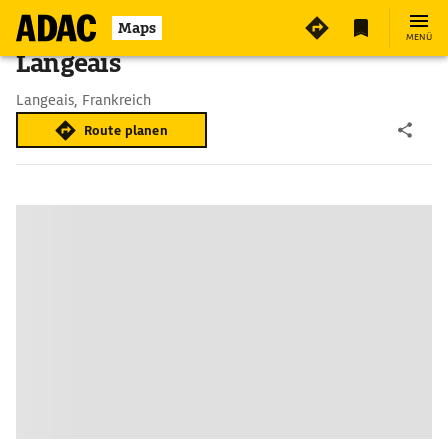
Maps
MENÜ
Langeais
Langeais, Frankreich
Route planen