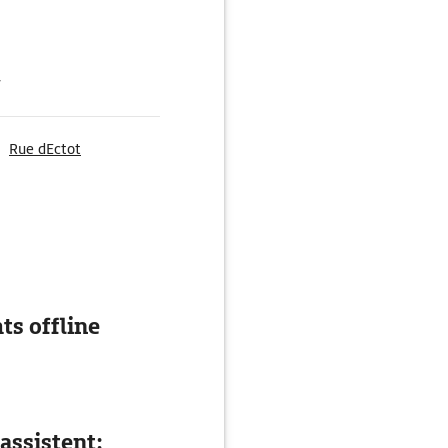
g
Rue dEctot
ts offline
assistent: