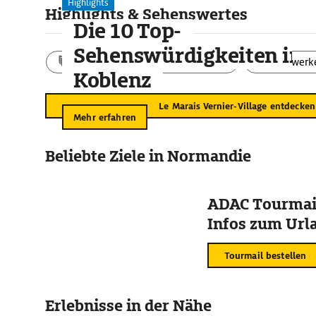
blühen gelbe Iris, die das Wasser aus der Dachbedeckung z
Highlights
Highlights & Sehenswertes
Die 10 Top-
Sehenswürdigkeiten in
Aktivitäten
Landschaft
Bauwerk
Koblenz
Le Marais Vernier-Village entdecken
Mehr erfahren
Beliebte Ziele in Normandie
ADAC Tourmail
Infos zum Urla
Tourmail bestellen
Erlebnisse in der Nähe