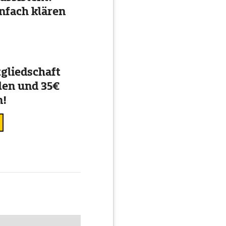
nfach klären
gliedschaft
en und 35€
n!