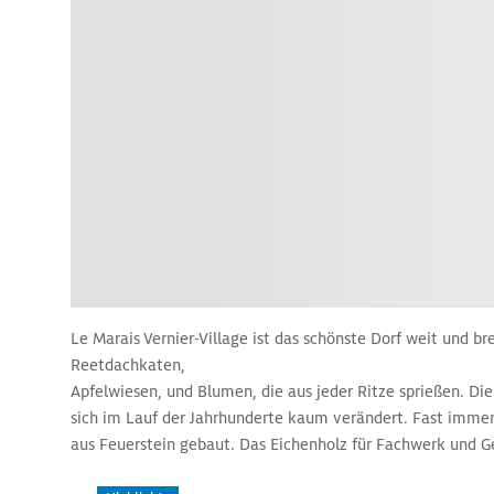
Le Marais Vernier-Village ist das schönste Dorf weit und br
Reetdachkaten,
Apfelwiesen, und Blumen, die aus jeder Ritze sprießen. D
sich im Lauf der Jahrhunderte kaum verändert. Fast imme
aus Feuerstein gebaut. Das Eichenholz für Fachwerk und
nahen Forêt de Brotonne. Die Dächer sind mit Reet gedec