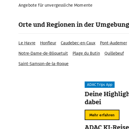
Angebote für unvergessliche Momente
Orte und Regionen in der Umgebun
Le Havre
Honfleur
Caudebec-en-Caux
Pont-Audemer
Notre-Dame-de-Bliquetuit
Plage du Butin
Quillebeuf
Saint-Samson-de-la-Roque
ADAC Trips App
Deine Highligh
dabei
Mehr erfahren
ADAC KI-Reise