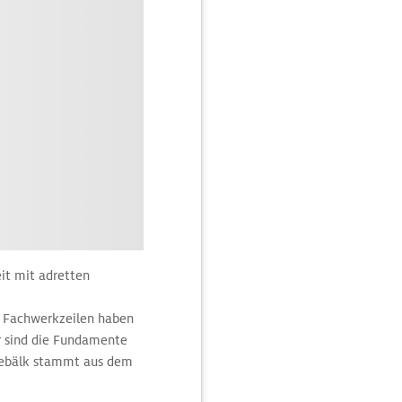
eit mit adretten
ie Fachwerkzeilen haben
r sind die Fundamente
 Gebälk stammt aus dem
kt und auf dem Giebel