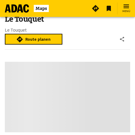
Maps
MENÜ
Le Touquet
Le Touquet
Route planen