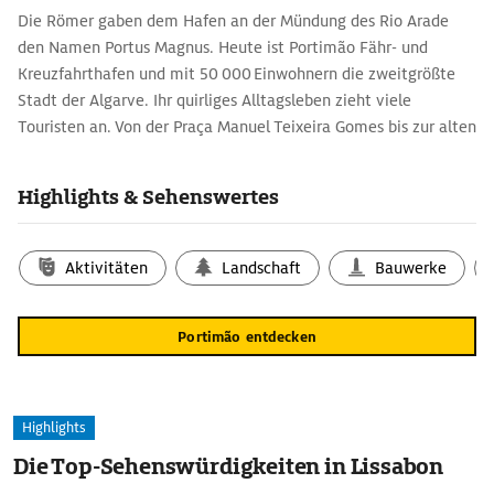
Die Römer gaben dem Hafen an der Mündung des Rio Arade
den Namen Portus Magnus. Heute ist Portimão Fähr- und
Kreuzfahrthafen und mit 50 000 Einwohnern die zweitgrößte
Stadt der Algarve. Ihr quirliges Alltagsleben zieht viele
Touristen an. Von der Praça Manuel Teixeira Gomes bis zur alten
Eisenbrücke über den Fluss erstreckt sich eine Promenade.
Jenseits der Brücke kann man in vielen Restaurants mit Blick
Highlights & Sehenswertes
über den Fluss die für Portimão typischen Sardinen ­genießen.
Im Zentrum erheben sich die im 18. Jh. erneuerte Igreja Matriz
mit gotischem Portal und Barockaltar sowie die
Aktivitäten
Landschaft
Bauwerke
Kollegiumskirche der Jesuiten, Igreja do Colégio, in deren
geräumigem Kirchenschiff Haupt- und Seitenaltäre mit
Portimão entdecken
vergoldetem Schnitzwerk aus dem 18. Jh. glänzen. In der
Grünanlage Largo 1 de Dezembro sind die Parkbänke mit
Azulejos verziert, die Szenen der portugiesischen Geschichte
darstellen.
Highlights
Die Top-Sehenswürdigkeiten in Lissabon