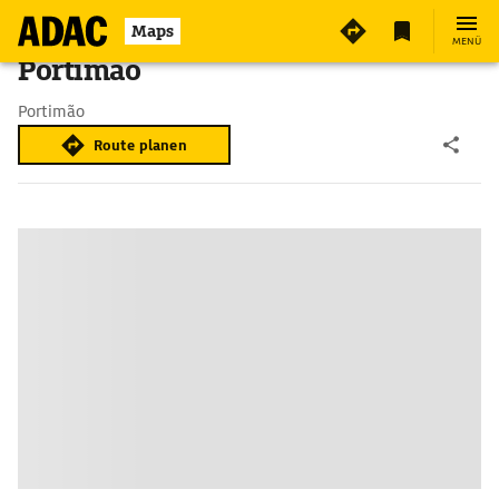
Maps
MENÜ
Portimão
Portimão
Route planen