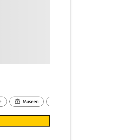
e
Museen
Ortsbild
Touren
Ges