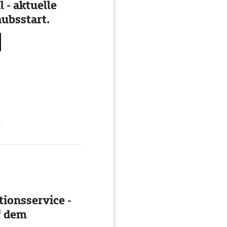
 - aktuelle
ubsstart.
g
ionsservice -
f dem