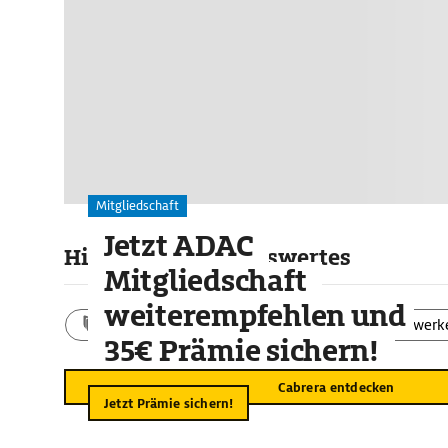
Mitgliedschaft
Jetzt ADAC
Highlights & Sehenswertes
Mitgliedschaft
weiterempfehlen und
Aktivitäten
Landschaft
Bauwerk
35€ Prämie sichern!
Cabrera entdecken
Jetzt Prämie sichern!