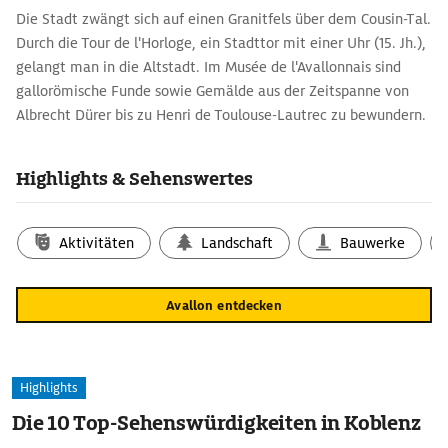
Die Stadt zwängt sich auf einen Granitfels über dem Cousin-Tal.
Durch die Tour de l'Horloge, ein Stadttor mit einer Uhr (15. Jh.),
gelangt man in die Altstadt. Im Musée de l'Avallonnais sind
gallorömische Funde sowie Gemälde aus der Zeitspanne von
Albrecht Dürer bis zu Henri de Toulouse-Lautrec zu bewundern.
Die Kirche St-Lazare wurde 1106 geweiht. Original erhalten
blieben die Portale mit Tympanon (Bogenfeld) und
Highlights & Sehenswertes
Figurenprogramm.
Jährlich wechselnde Ausstellungen zu den rund 5000 Kleidern
und Accessoires des 17.-20. Jh. präsentiert das Musée du
Aktivitäten
Landschaft
Bauwerke
Costume im Barockpalais Condé.
Avallon entdecken
Highlights
Die 10 Top-Sehenswürdigkeiten in Koblenz