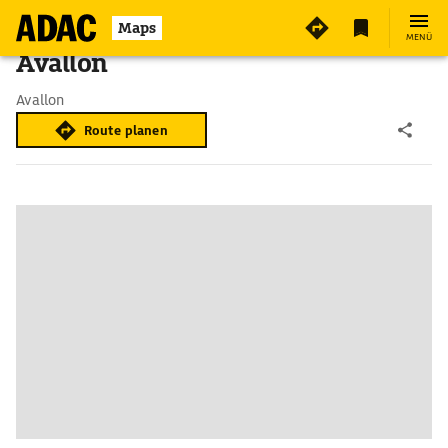
Maps
MENÜ
Avallon
Avallon
Route planen