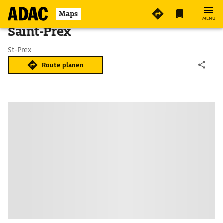
Maps
MENÜ
Saint-Prex
St-Prex
Route planen