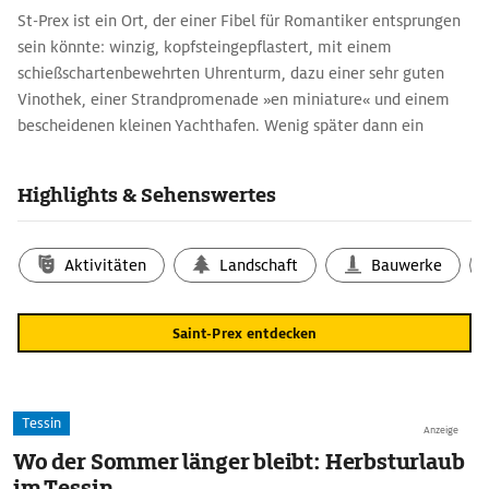
St-Prex ist ein Ort, der einer Fibel für Romantiker entsprungen
sein könnte: winzig, kopfsteingepflastert, mit einem
schießschartenbewehrten Uhrenturm, dazu einer sehr guten
Vinothek, einer Strandpromenade »en miniature« und einem
bescheidenen kleinen Yachthafen. Wenig später dann ein
erneuter Stoßseufzer der Bewunderung in Rolle, dem
Weinhandelsstädtchen mit stattlichen Bürgerhäusern und
Highlights & Sehenswertes
einem dicklichen Schloss aus dem 13. Jh. Sahnehäubchen ist der
kleine Hafen mit seiner Mini-Insel. Der Obelisk ist General de la
Harpe gewidmet, der 1798 maßgeblich die Trennung des
Aktivitäten
Landschaft
Bauwerke
Waadtlands von Bern betrieb.
Saint-Prex entdecken
Tessin
Anzeige
Wo der Sommer länger bleibt: Herbsturlaub
im Tessin